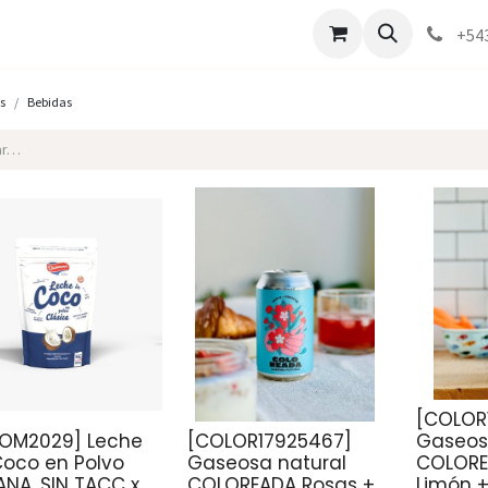
Marcas
Contáctenos
Como comprar
+54
s
Bebidas
[COLOR
COM2029] Leche
[COLOR17925467]
Gaseos
oco en Polvo
Gaseosa natural
COLORE
NA, SIN TACC x
COLOREADA Rosas +
Limón 