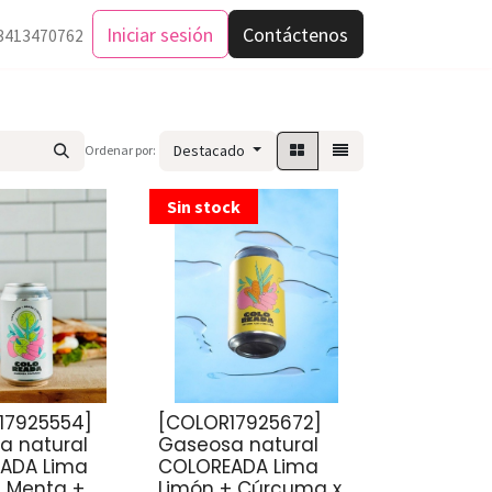
Iniciar sesión
Contáctenos
3413470762
Destacado
Ordenar por:
Sin stock
17925554]
[COLOR17925672]
a natural
Gaseosa natural
ADA Lima
COLOREADA Lima
+ Menta +
Limón + Cúrcuma x