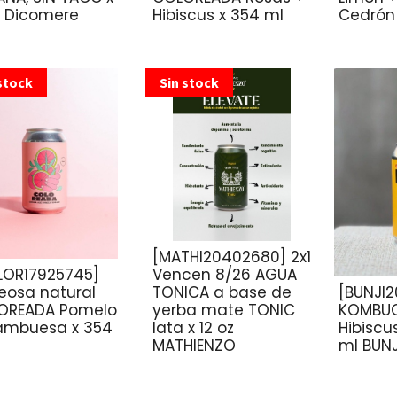
g Dicomere
Hibiscus x 354 ml
Cedrón
stock
Sin stock
[MATHI20402680] 2x1
LOR17925745]
Vencen 8/26 AGUA
eosa natural
TONICA a base de
[BUNJI2
OREADA Pomelo
yerba mate TONIC
KOMBUC
rambuesa x 354
lata x 12 oz
Hibiscu
MATHIENZO
ml BUNJ