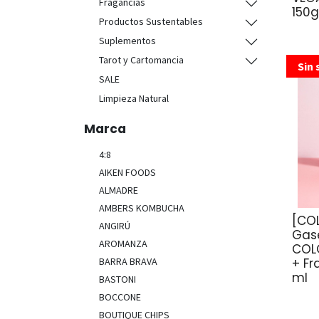
Fragancias
150
Productos Sustentables
Suplementos
Tarot y Cartomancia
Sin 
SALE
Limpieza Natural
Marca
4:8
AIKEN FOODS
ALMADRE
AMBERS KOMBUCHA
[CO
ANGIRÚ
Gas
AROMANZA
COL
+ F
BARRA BRAVA
ml
BASTONI
BOCCONE
BOUTIQUE CHIPS