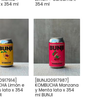
 x 354 ml
354 ml
0917914]
[BUNJI20917987]
HA Limón e
KOMBUCHA Manzana
s lata x 354
y Menta lata x 354
I
ml BUNJI