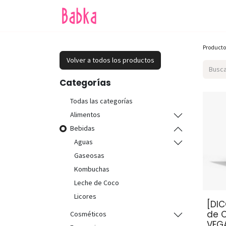
Inicio
Tienda
SALE
Producto
Volver a todos los productos
Categorías
Todas las categorías
Alimentos
Bebidas
Aguas
Gaseosas
Kombuchas
Leche de Coco
Licores
[DI
de C
Cosméticos
VEGA