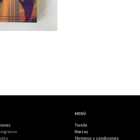
MENÚ
iones
Tienda
 ingresos
Marcas
ados
Términos y condiciones