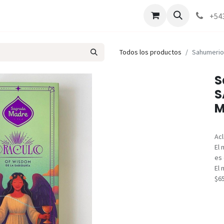
Marcas
Contáctenos
Como comprar
+54
Todos los productos
Sahumerio
S
S
M
Acl
El 
es 
El 
$6