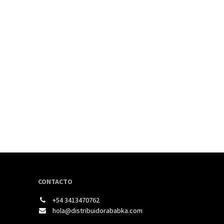
CONTACTO
+54 3413470762
hola@distribuidorababka.com