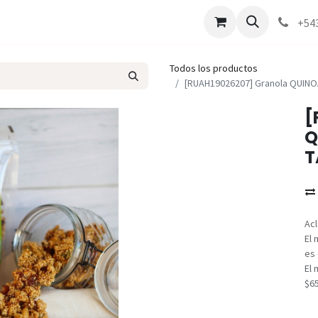
Marcas
Contáctenos
Como comprar
+54
Todos los productos
[RUAH19026207] Granola QUINO
[
Q
T
Acl
El 
es 
El 
$6