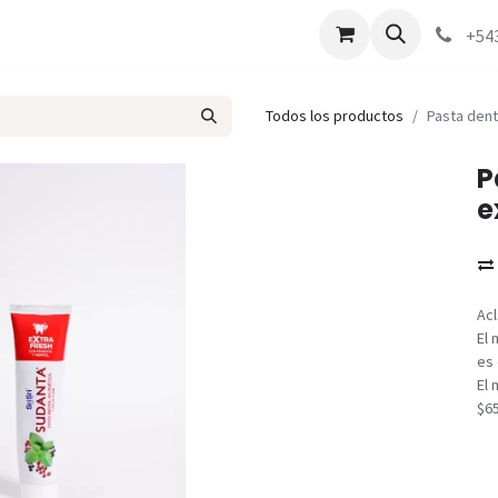
Marcas
Contáctenos
Como comprar
+54
Todos los productos
Pasta dent
P
e
Acl
El 
es 
El 
$6