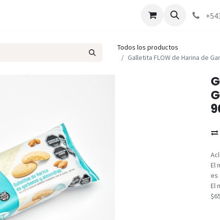
Marcas
Contáctenos
Como comprar
+54
Todos los productos
Galletita FLOW de Harina de Ga
G
G
9
Acl
El 
es 
El 
$6