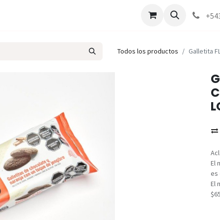
Marcas
Contáctenos
Como comprar
+54
Todos los productos
Galletita 
G
C
L
Acl
El 
es 
El 
$6