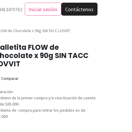
Iniciar sesión
Contáctenos
3413470762
FLOW de Chocolate x 90g SIN TACC LOVVIT
alletita FLOW de
hocolate x 90g SIN TACC
OVVIT
Comparar
aración:
mínimo de la primer compra y/o reactivación de cuenta
de $65.000 .
mínimo de compra para retirar los pedidos es de
5.000