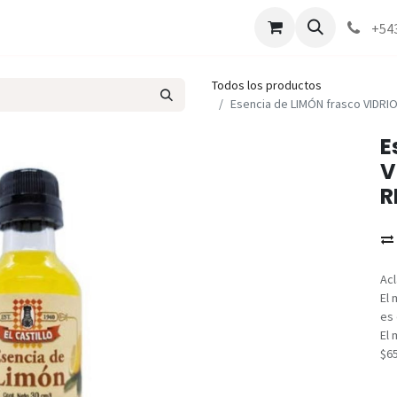
Marcas
Contáctenos
Como comprar
+54
Todos los productos
Esencia de LIMÓN frasco VIDRI
E
V
R
Acl
El 
es 
El 
$6