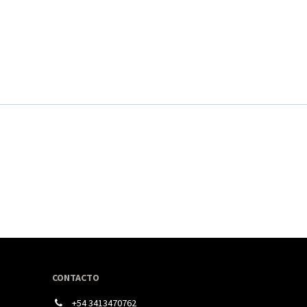
CONTACTO
+54 3413470762