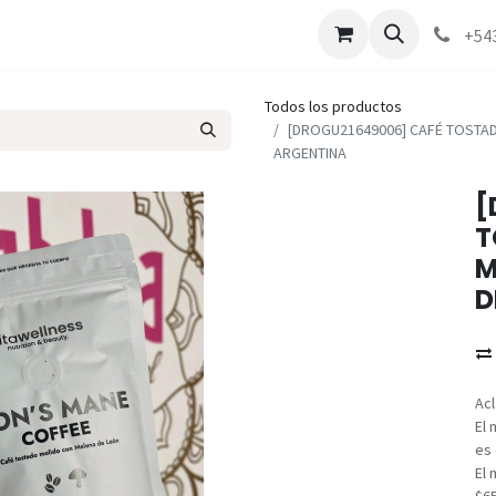
Marcas
Contáctenos
Como comprar
+54
Todos los productos
[DROGU21649006] CAFÉ TOSTAD
ARGENTINA
[
T
M
D
Acl
El 
es 
El 