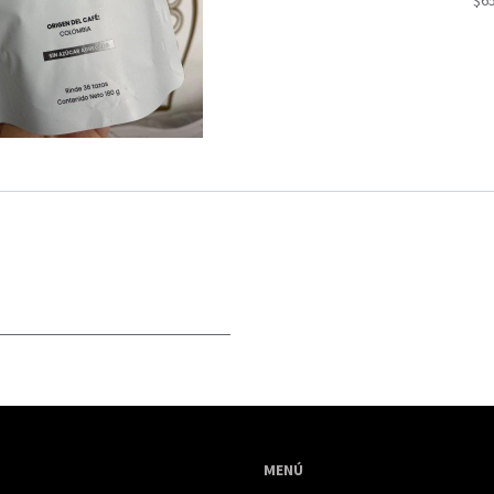
$6
MENÚ