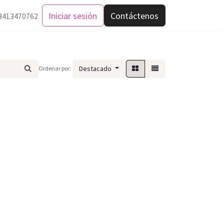
Iniciar sesión
Contáctenos
3413470762
Destacado
Ordenar por: