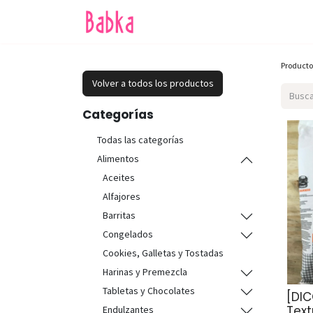
Inicio
Tienda
SALE
Producto
Volver a todos los productos
Categorías
Todas las categorías
Alimentos
Aceites
Alfajores
Barritas
Congelados
Cookies, Galletas y Tostadas
Harinas y Premezcla
Tabletas y Chocolates
[DI
Tex
Endulzantes