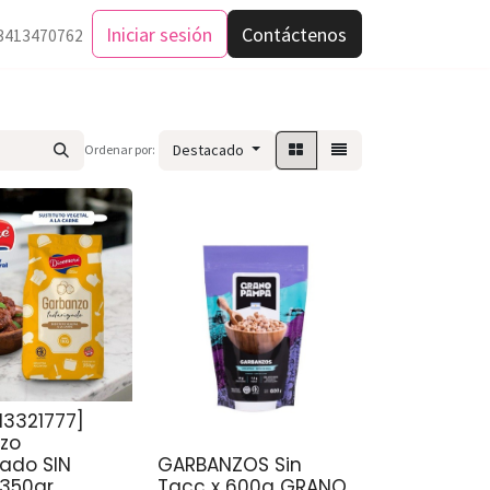
Iniciar sesión
Contáctenos
3413470762
Destacado
Ordenar por:
13321777]
zo
zado SIN
GARBANZOS Sin
 350gr
Tacc x 600g GRANO