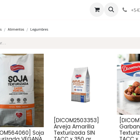
Marcas
Contáctenos
Como comprar
+54
s
Alimentos
Legumbres
[DICOM2503353]
[DICOM
Arveja Amarilla
Garban
COM564060] Soja
Texturizada SIN
Texturi
turizada VEGANA
TACC x 350 gr
TACC x