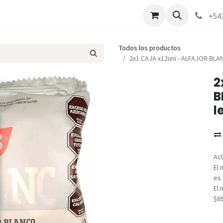
Marcas
Contáctenos
Como comprar
+54
Todos los productos
2x1 CAJA x12uni - ALFAJOR BLAN
2
B
l
Acl
El 
es 
El 
$6